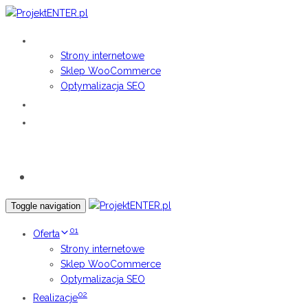
Skip
Skip
links
to
01
OFERTA
primary
Strony internetowe
navigation
Sklep WooCommerce
Skip
Optymalizacja SEO
to
02
content
REALIZACJE
03
KONTAKT
Bezpłatna wycena
Toggle navigation
01
Oferta
Strony internetowe
Sklep WooCommerce
Optymalizacja SEO
02
Realizacje