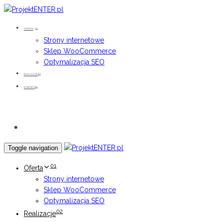
Skip
Skip
links
to
01
primary
OFERTA
Strony internetowe
navigation
Sklep WooCommerce
Skip
Optymalizacja SEO
to
content
02
REALIZACJE
03
KONTAKT
Bezpłatna wycena
Toggle navigation
01
Oferta
Strony internetowe
Sklep WooCommerce
Optymalizacja SEO
02
Realizacje