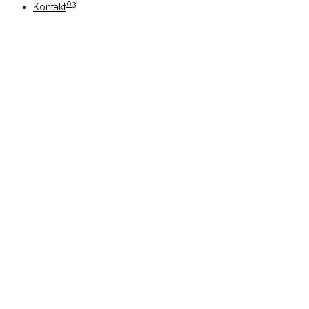
03
Kontakt
Optymalizacja SEO