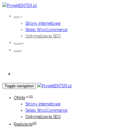
Skip
Skip
links
to
01
primary
OFERTA
Strony internetowe
navigation
Sklep WooCommerce
Skip
Optymalizacja SEO
to
content
02
REALIZACJE
03
KONTAKT
Bezpłatna wycena
Toggle navigation
01
Oferta
Strony internetowe
Sklep WooCommerce
Optymalizacja SEO
02
Realizacje