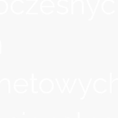
oczesnyc
n
rnetowych