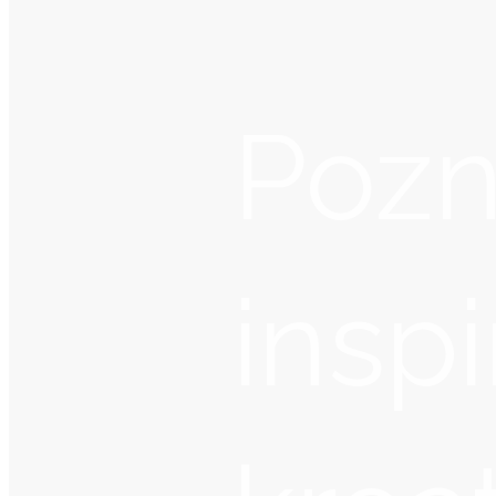
Pozn
inspi