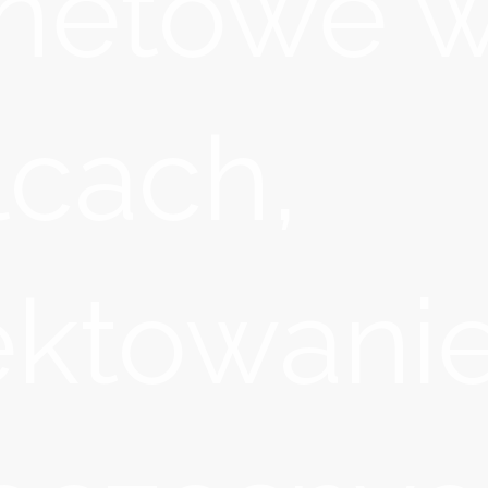
rnetowe 
lcach,
ektowani