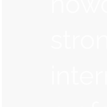
now
stro
inte