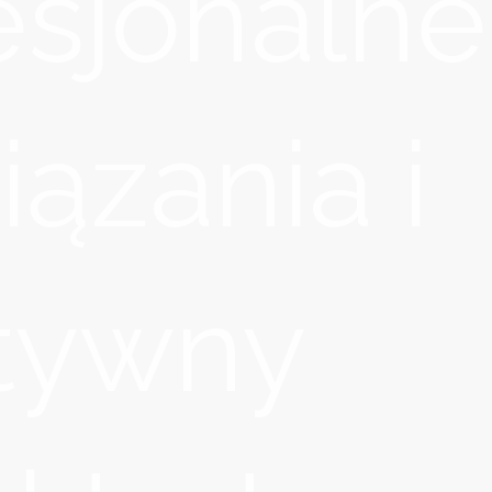
esjonalne
iązania i
tywny