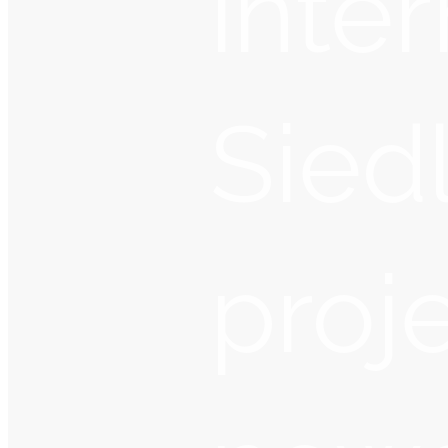
inte
Sied
proj