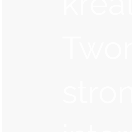
krea
Two
stro