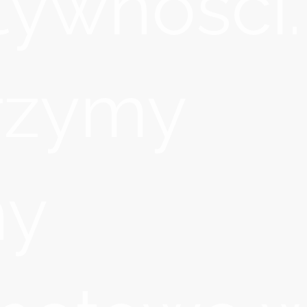
tywności.
rzymy
ny