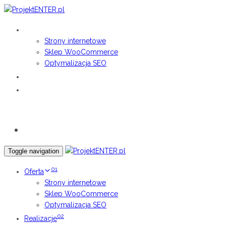
Skip
Skip
links
to
01
OFERTA
primary
Strony internetowe
navigation
Sklep WooCommerce
Skip
Optymalizacja SEO
to
02
content
REALIZACJE
03
KONTAKT
Bezpłatna wycena
Toggle navigation
01
Oferta
Strony internetowe
Sklep WooCommerce
Optymalizacja SEO
02
Realizacje