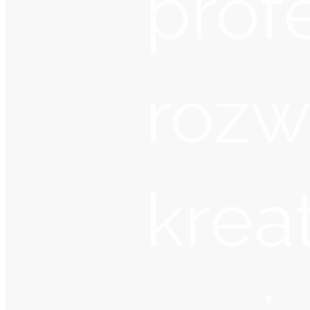
prof
rozw
krea